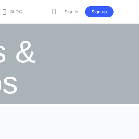
BLOG
Sign in
Sign up
s &
ps