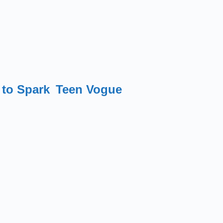
 to Spark
Teen Vogue