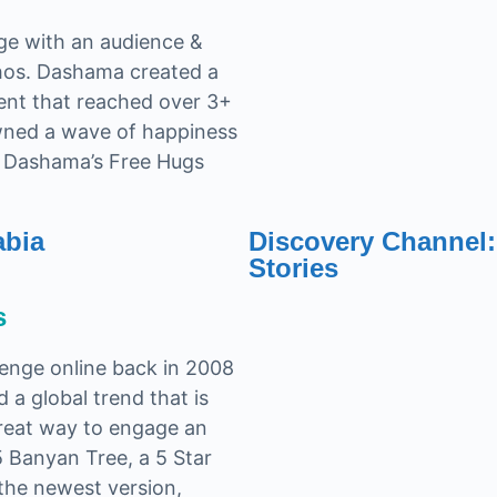
iven Hotspot für Casino-
e auf der Suche nach
age with an audience &
gen Gewinnchancen sind,
hos. Dashama created a
1 Casino bietet eine
ent that reached over 3+
zügigen Boni und eine
ned a wave of happiness
m der beliebtesten
w Dashama’s Free Hugs
abia
Discovery Channel:
nierende Welt des N1
Stories
les vorstellen, was Sie
o wissen müssen. Von den
s
ische Tischspiele bis hin
r jeden Geschmack etwas
enge online back in 2008
 N1 Casinos und
a global trend that is
nem der besten Online-
great way to engage an
ereit, die Walzen zu
 Banyan Tree, a 5 Star
Lassen Sie uns
the newest version,