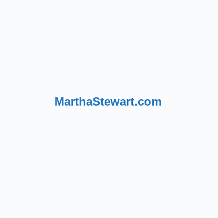
MarthaStewart.com