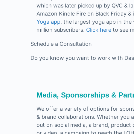
gemeinsam in die Welt des N1 Casinos
which was later picked up by QVC & l
Amazon Kindle Fire on Black Friday & i
N1 Casino: Eine Welt voller Spannun
Yoga app
, the largest yoga app in the
million subscribers.
Click here
to see 
Willkommen im N1 Casino, dem ultima
Schedule a Consultation
Deutschlands! Hier erwartet Sie ein un
Spielerlebnis, das Ihnen die Möglichkeit
Do you know you want to work with Das
entdecken und großartige Gewinne zu 
in die Welt des N1 Casinos und erlebe
Spielautomaten, aufregende Tischspiel
Bei uns im N1 Casino ist für jeden Ge
Media, Sponsorships & Part
Egal, ob Sie ein Fan von klassischen 
We offer a variety of options for spo
Video-Spielautomaten sind, bei uns we
& brand collaborations. Whether you a
fündig. Besuchen Sie noch heute
www.
out on social media, a brand, product 
entdecken Sie eine Vielzahl von unterh
or video, a campaign to reach the LO