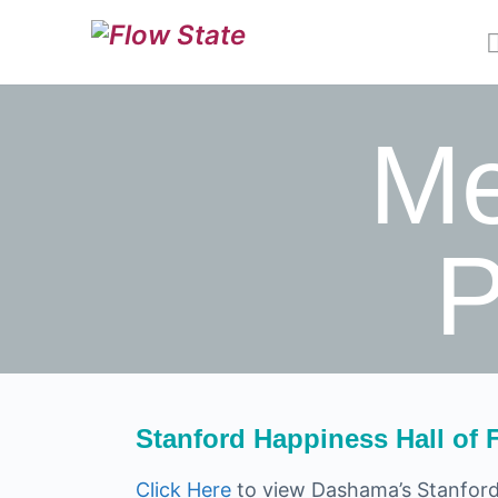
Me
P
Stanford Happiness Hall of
Click Here
to view Dashama’s Stanford