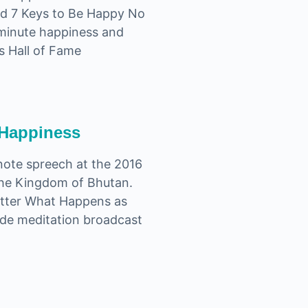
nd 7 Keys to Be Happy No
minute happiness and
s Hall of Fame
f Happiness
ote spreech at the 2016
the Kingdom of Bhutan.
tter What Happens as
tude meditation broadcast
o – Deutschlands Casino-